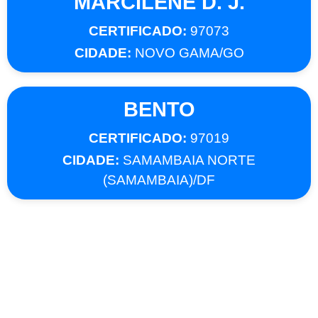
MARCILENE D. J.
CERTIFICADO:
97073
CIDADE:
NOVO GAMA/GO
BENTO
CERTIFICADO:
97019
CIDADE:
SAMAMBAIA NORTE
(SAMAMBAIA)/DF