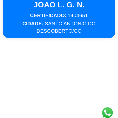
JOAO L. G. N.
CERTIFICADO:
1404651
CIDADE:
SANTO ANTONIO DO
DESCOBERTO/GO