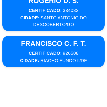
ROGERIO D. S.
CERTIFICADO:
334082
CIDADE:
SANTO ANTONIO DO
DESCOBERTO/GO
FRANCISCO C. F. T.
CERTIFICADO:
926508
CIDADE:
RIACHO FUNDO II/DF