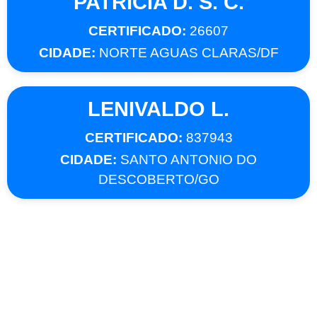
PATRICIA D. S. C.
CERTIFICADO:
26607
CIDADE:
NORTE AGUAS CLARAS/DF
LENIVALDO L.
CERTIFICADO:
837943
CIDADE:
SANTO ANTONIO DO
DESCOBERTO/GO