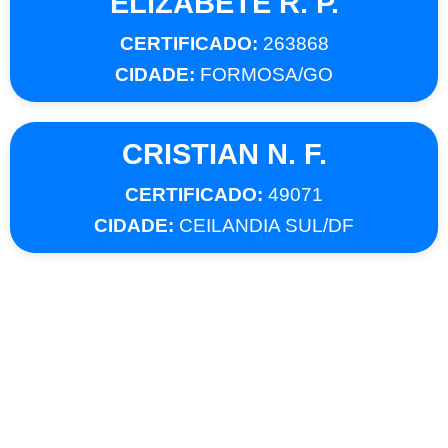
ELIZABETE R. P.
CERTIFICADO:
263868
CIDADE:
FORMOSA/GO
CRISTIAN N. F.
CERTIFICADO:
49071
CIDADE:
CEILANDIA SUL/DF